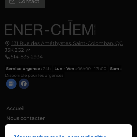
Contact
131 Rue des Améthystes,
Saint-Colomban, QC
J5K 2G2
514-835-2934
Service urgence :
24h
Lun - Ven :
06h00 - 17h00
Sam :
Disponible pour les urgences
Accueil
Nous contacter
Politique de confidentialité